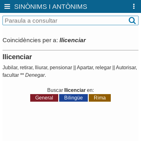
SINÒNIMS I ANTÒNIMS
Coincidències per a:
llicenciar
llicenciar
Jubilar
,
retirar
,
lliurar
,
pensionar
||
Apartar
,
relegar
||
Autorisar
,
facultar
**
Denegar
.
Buscar
llicenciar
en:
General
Bilingüe
Rima