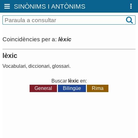
SINÒNIMS I ANTÒNIMS
Coincidències per a:
lèxic
lèxic
Vocabulari
,
diccionari
,
glossari
.
Buscar
lèxic
en:
General
Bilingüe
Rima