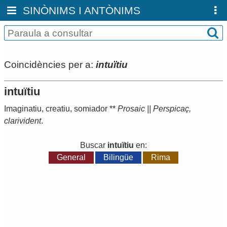
SINÒNIMS I ANTÒNIMS
Coincidències per a:
intuïtiu
intuïtiu
Imaginatiu
,
creatiu
,
somiador
**
Prosaic
||
Perspicaç
,
clarivident
.
Buscar
intuïtiu
en:
General
Bilingüe
Rima