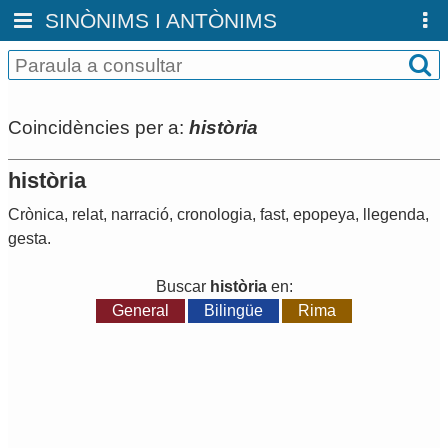
SINÒNIMS I ANTÒNIMS
Coincidències per a:
història
història
Crònica
,
relat
,
narració
,
cronologia
,
fast
,
epopeya
,
llegenda
,
gesta
.
Buscar
història
en:
General
Bilingüe
Rima