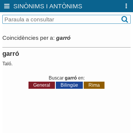
SINÒNIMS I ANTÒNIMS
Coincidències per a:
garró
garró
Taló
.
Buscar
garró
en:
General
Bilingüe
Rima