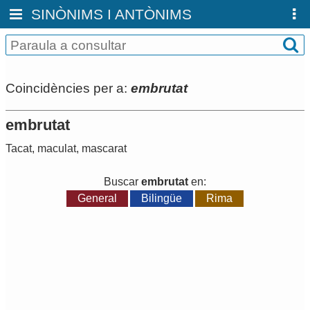
SINÒNIMS I ANTÒNIMS
Coincidències per a:
embrutat
embrutat
Tacat
,
maculat
,
mascarat
Buscar
embrutat
en:
General
Bilingüe
Rima