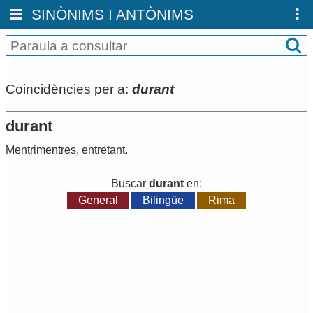
SINÒNIMS I ANTÒNIMS
Coincidències per a:
durant
durant
Mentrimentres
,
entretant
.
Buscar
durant
en:
General
Bilingüe
Rima