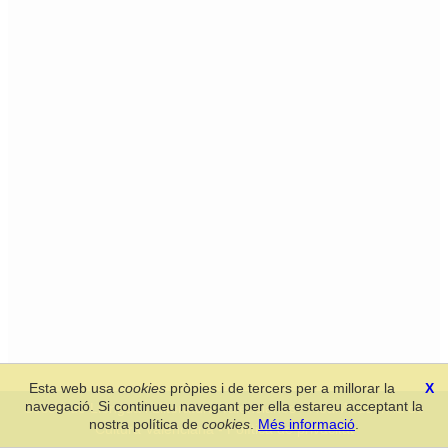
Esta web usa
cookies
pròpies i de tercers per a millorar la
X
navegació. Si continueu navegant per ella estareu acceptant la
Secció de Llengua i Lliteratura Valencianes
-
Real Acadèmia de
nostra política de
cookies
.
Més informació
.
Cultura Valenciana
-
Política de privacitat