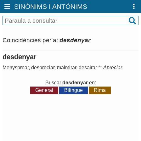
SINÒNIMS I ANTÒNIMS
Coincidències per a:
desdenyar
desdenyar
Menysprear
,
despreciar
,
malmirar
,
desairar
**
Apreciar
.
Buscar
desdenyar
en:
General
Bilingüe
Rima