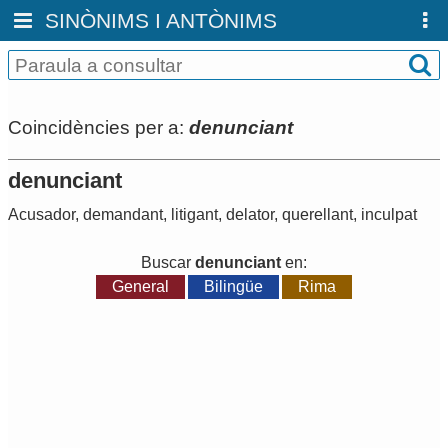
SINÒNIMS I ANTÒNIMS
Coincidències per a:
denunciant
denunciant
Acusador
,
demandant
,
litigant
,
delator
,
querellant
,
inculpat
Buscar
denunciant
en:
General
Bilingüe
Rima