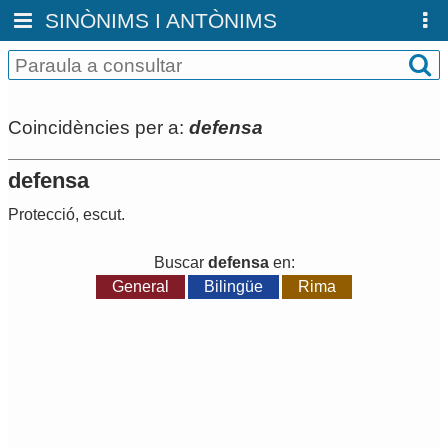
SINÒNIMS I ANTÒNIMS
Coincidències per a:
defensa
defensa
Protecció
,
escut
.
Buscar
defensa
en:
General
Bilingüe
Rima