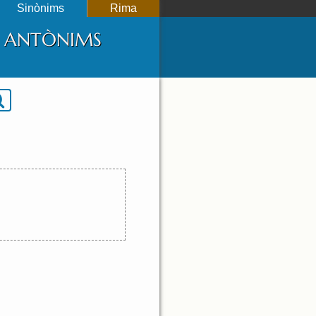
Sinònims
Rima
 I ANTÒNIMS