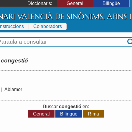
Diccionaris:
General
Bilingüe
NARI VALENCIÀ DE SINÒNIMS, AFINS
Instruccions
Colaboradors
:
congestió
||
Ablamor
Buscar
congestió
en:
General
Bilingüe
Rima