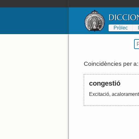
DICCIO
Pròlec
Coincidències per a
congestió
Excitació
,
acalorament