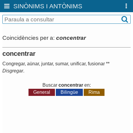
SINÒNIMS I ANTÒNIMS
Coincidències per a:
concentrar
concentrar
Congregar
,
aünar
,
juntar
,
sumar
,
unificar
,
fusionar
**
Disgregar
.
Buscar
concentrar
en:
General
Bilingüe
Rima