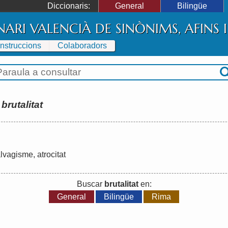
Diccionaris:
General
Bilingüe
NARI VALENCIÀ DE SINÒNIMS, AFINS
Instruccions
Colaboradors
:
brutalitat
alvagisme
,
atrocitat
Buscar
brutalitat
en:
General
Bilingüe
Rima