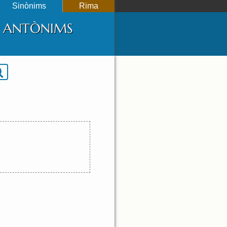
Sinònims
Rima
 I ANTÒNIMS