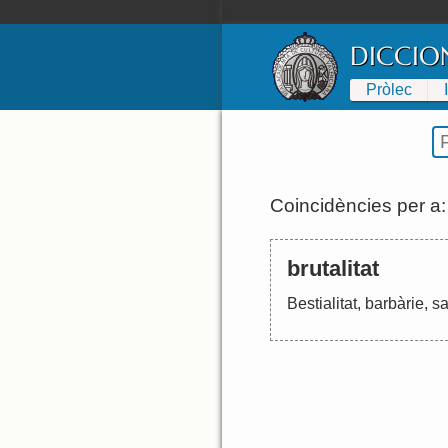
DICCIO
Pròlec
Coincidències per a
brutalitat
Bestialitat
,
barbàrie
,
s