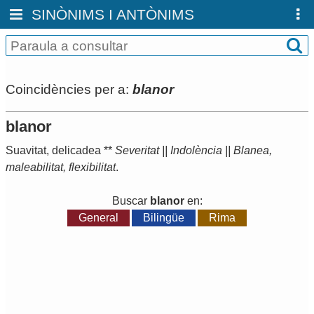
SINÒNIMS I ANTÒNIMS
Coincidències per a:
blanor
blanor
Suavitat
,
delicadea
**
Severitat
||
Indolència
||
Blanea
,
maleabilitat
,
flexibilitat
.
Buscar
blanor
en:
General
Bilingüe
Rima