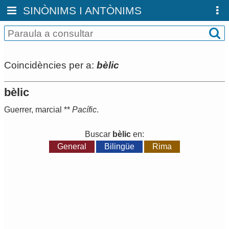
SINÒNIMS I ANTÒNIMS
Coincidències per a:
bèlic
bèlic
Guerrer
,
marcial
**
Pacífic
.
Buscar
bèlic
en:
General
Bilingüe
Rima