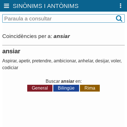
SINÒNIMS I ANTÒNIMS
Coincidències per a:
ansiar
ansiar
Aspirar
,
apetir
,
pretendre
,
ambicionar
,
anhelar
,
desijar
,
voler
,
codiciar
Buscar
ansiar
en:
General
Bilingüe
Rima