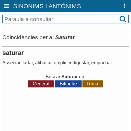
SINÒNIMS I ANTÒNIMS
Coincidències per a:
Saturar
saturar
Asseciar
,
fartar
,
atibacar
,
omplir
,
indigestar
,
empachar
Buscar
Saturar
en:
General
Bilingüe
Rima