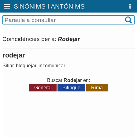
SINÒNIMS I ANTÒNIMS
Coincidències per a:
Rodejar
rodejar
Sitiar
,
bloquejar
,
incomunicar
.
Buscar
Rodejar
en:
General
Bilingüe
Rima