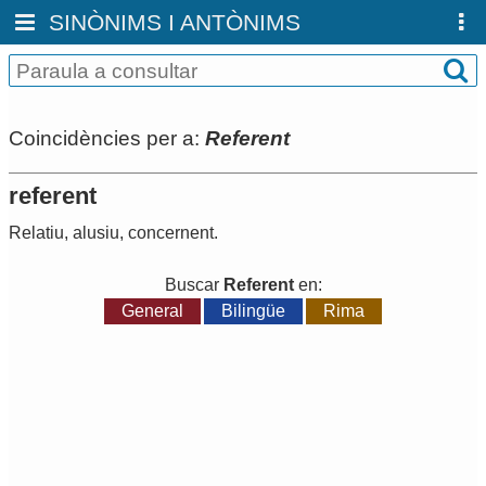
SINÒNIMS I ANTÒNIMS
Coincidències per a:
Referent
referent
Relatiu
,
alusiu
,
concernent
.
Buscar
Referent
en:
General
Bilingüe
Rima