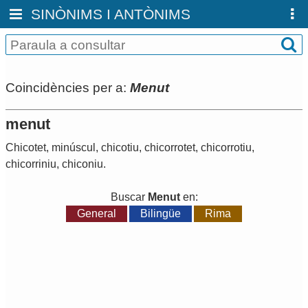
SINÒNIMS I ANTÒNIMS
Coincidències per a:
Menut
menut
Chicotet
,
minúscul
,
chicotiu
,
chicorrotet
,
chicorrotiu
,
chicorriniu
,
chiconiu
.
Buscar
Menut
en:
General
Bilingüe
Rima