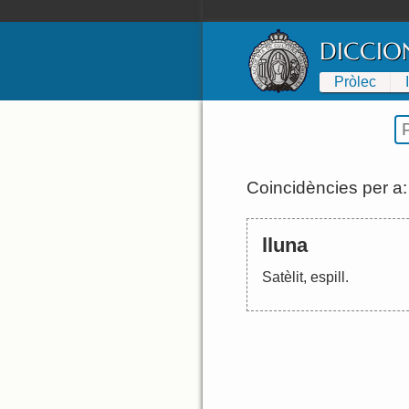
DICCIO
Pròlec
Coincidències per a
lluna
Satèlit
,
espill
.