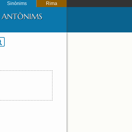
Sinònims
Rima
 I ANTÒNIMS