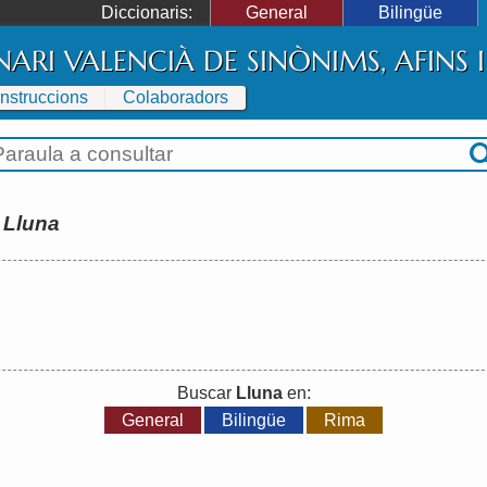
Diccionaris:
General
Bilingüe
NARI VALENCIÀ DE SINÒNIMS, AFINS
Instruccions
Colaboradors
:
Lluna
Buscar
Lluna
en:
General
Bilingüe
Rima