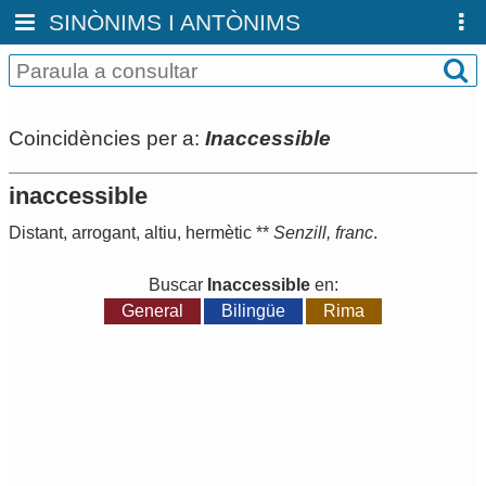
SINÒNIMS I ANTÒNIMS
Coincidències per a:
Inaccessible
inaccessible
Distant
,
arrogant
,
altiu
,
hermètic
**
Senzill
,
franc
.
Buscar
Inaccessible
en:
General
Bilingüe
Rima