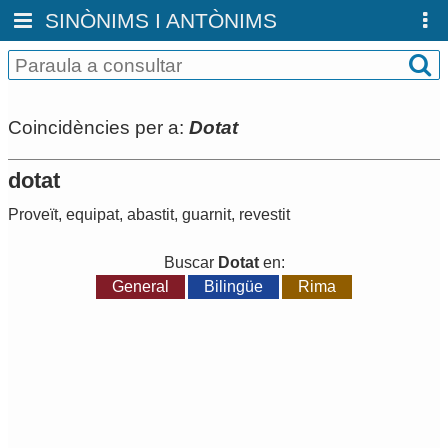
SINÒNIMS I ANTÒNIMS
Coincidències per a:
Dotat
dotat
Proveït
,
equipat
,
abastit
,
guarnit
,
revestit
Buscar
Dotat
en:
General
Bilingüe
Rima