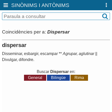
SINÒNIMS I ANTÒNIMS
Coincidències per a:
Dispersar
dispersar
Disseminar
,
esbargir
,
escampar
**
Agrupar
,
aglutinar
||
Divulgar
,
difondre
.
Buscar
Dispersar
en:
General
Bilingüe
Rima