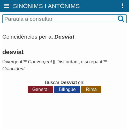
SINÒNIMS I ANTÒNIMS
Coincidències per a:
Desviat
desviat
Divergent
**
Convergent
||
Discordant
,
discrepant
**
Coincident
.
Buscar
Desviat
en:
General
Bilingüe
Rima