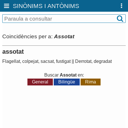
SINÒNIMS I ANTÒNIMS
Coincidències per a:
Assotat
assotat
Flagellat
,
colpejat
,
sacsat
,
fustigat
||
Derrotat
,
degradat
Buscar
Assotat
en:
General
Bilingüe
Rima