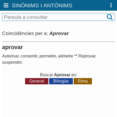
SINÒNIMS I ANTÒNIMS
Coincidències per a:
Aprovar
aprovar
Autorisar
,
consentir
,
permetre
,
admetre
**
Reprovar
,
suspendre
.
Buscar
Aprovar
en:
General
Bilingüe
Rima