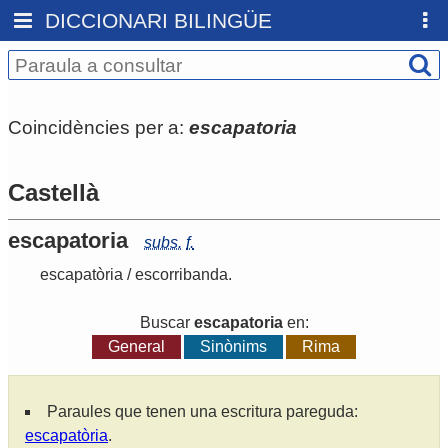
DICCIONARI BILINGÜE
Coincidències per a:
escapatoria
Castellà
escapatoria
subs.
f.
escapatòria
/
escorribanda
.
Buscar
escapatoria
en:
General
Sinònims
Rima
Paraules que tenen una escritura pareguda:
escapatòria
.