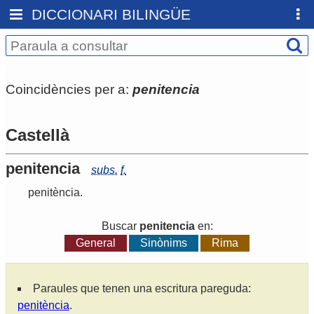
DICCIONARI BILINGÜE
Coincidències per a:
penitencia
Castellà
penitencia
subs.
f.
penitència
.
Buscar
penitencia
en:
General
Sinònims
Rima
Paraules que tenen una escritura pareguda:
penitència
.