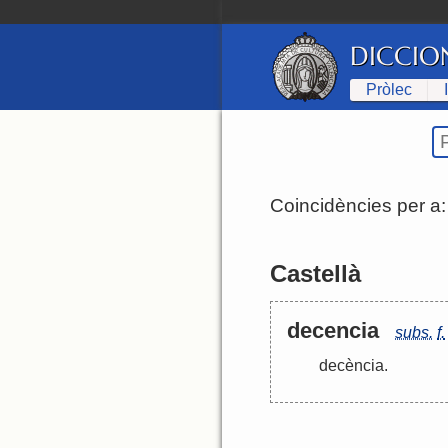
DICCIO
Pròlec
Coincidències per a
Castellà
decencia
subs.
f.
decència
.