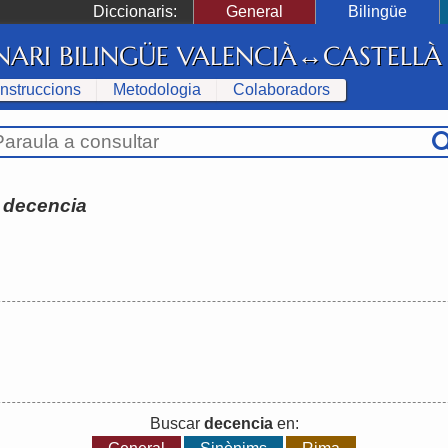
Diccionaris:
General
Bilingüe
NARI BILINGÜE VALENCIÀ↔CASTELLÀ
Instruccions
Metodologia
Colaboradors
:
decencia
Buscar
decencia
en: