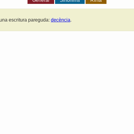
General
Sinònims
Rima
una escritura pareguda:
decència
.