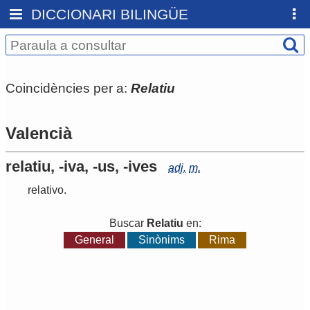
DICCIONARI BILINGÜE
Coincidències per a:
Relatiu
Valencià
relatiu, -iva, -us, -ives
adj.
m.
relativo
.
Buscar
Relatiu
en:
General
Sinònims
Rima